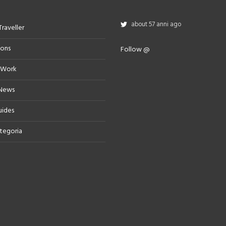
about 57 anni ago
Traveller
ions
Follow @
 Work
 News
uides
tegoria