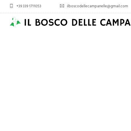
+39 339 1711053
ilboscodellecampanelle@gmail.com