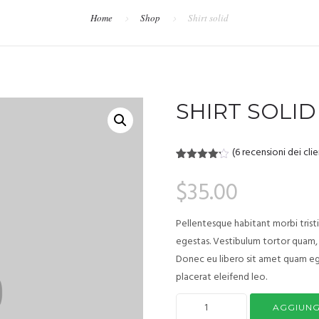
Home
Shop
Shirt solid
SHIRT SOLID
(
6
recensioni dei clie
Valutato
6
4.17
su
$
35.00
5 su
base di
recensioni
Pellentesque habitant morbi trist
egestas. Vestibulum tortor quam, f
Donec eu libero sit amet quam ege
placerat eleifend leo.
AGGIUNG