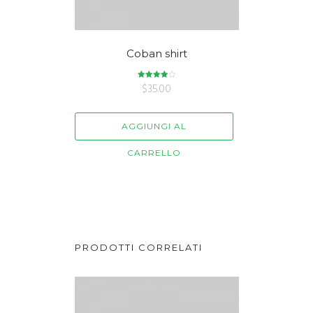
Coban shirt
Valutato
$
35.00
4.00
su 5
AGGIUNGI AL
CARRELLO
PRODOTTI CORRELATI