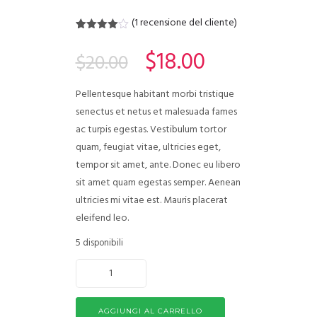
(
1
recensione del cliente)
Valutato
1
4.00
su
$
18.00
$
20.00
5 su
base di
recensioni
Pellentesque habitant morbi tristique
senectus et netus et malesuada fames
ac turpis egestas. Vestibulum tortor
quam, feugiat vitae, ultricies eget,
tempor sit amet, ante. Donec eu libero
sit amet quam egestas semper. Aenean
ultricies mi vitae est. Mauris placerat
eleifend leo.
5 disponibili
AGGIUNGI AL CARRELLO