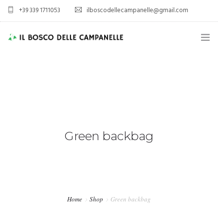
+39 339 1711053
ilboscodellecampanelle@gmail.com
HOME
AZIENDA AGRICOLA
AGRITURISMO
SPORT E TEMPO LIBERO
Green backbag
ALLOGGIO
VIENI A TROVARCI
Home
Shop
Green backbag