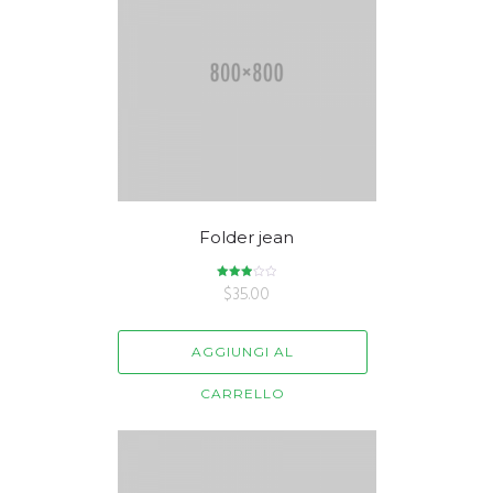
Folder jean
Valutato
$
35.00
3.00
su 5
AGGIUNGI AL
CARRELLO