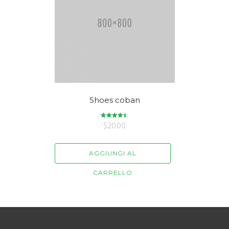
Shoes coban
$
Valutato
20.00
4.50
su 5
AGGIUNGI AL
CARRELLO