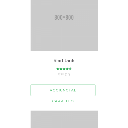
Shirt tank
$
Valutato
35.00
4.67
su 5
AGGIUNGI AL
CARRELLO