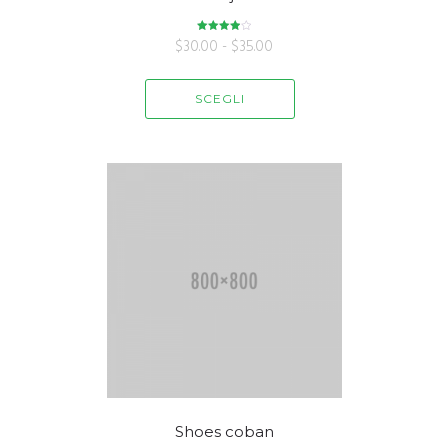
$
30.00
Valutato
-
$
35.00
4.00
su 5
SCEGLI
Shoes coban