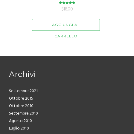
$
Valutato
18.00
5.00
su 5
AGGIUNGI AL
CARRELLO
Archivi
Settembre 2021
Ottobre 2015
Ottobre 2010
Settembre 2010
Agosto 2010
Luglio 2010