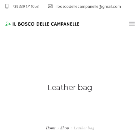
+39 339 1711053
ilboscodellecampanelle@gmail.com
HOME
AZIENDA AGRICOLA
AGRITURISMO
SPORT E TEMPO LIBERO
Leather bag
ALLOGGIO
VIENI A TROVARCI
Home
Shop
Leather bag