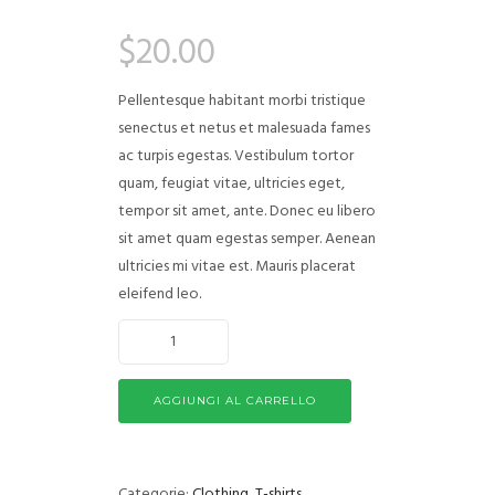
Valutato
1
5.00
su 5
$
20.00
su base
di
recensioni
Pellentesque habitant morbi tristique
senectus et netus et malesuada fames
ac turpis egestas. Vestibulum tortor
quam, feugiat vitae, ultricies eget,
tempor sit amet, ante. Donec eu libero
sit amet quam egestas semper. Aenean
ultricies mi vitae est. Mauris placerat
eleifend leo.
AGGIUNGI AL CARRELLO
Categorie:
Clothing
,
T-shirts