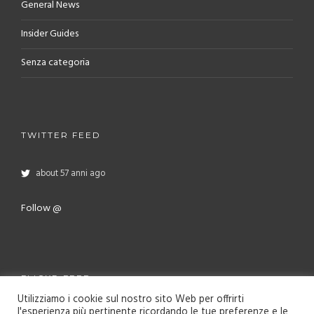
General News
Insider Guides
Senza categoria
TWITTER FEED
about 57 anni ago
Follow @
FLICKR FEED
Utilizziamo i cookie sul nostro sito Web per offrirti
l'esperienza più pertinente ricordando le tue preferenze e le