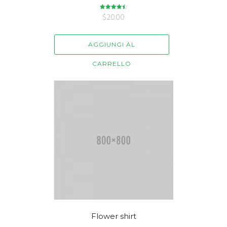
$
Valutato
20.00
4.50
su 5
AGGIUNGI AL
CARRELLO
Flower shirt