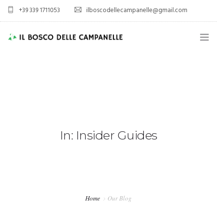
+39 339 1711053
ilboscodellecampanelle@gmail.com
HOME
AZIENDA AGRICOLA
AGRITURISMO
SPORT E TEMPO LIBERO
In: Insider Guides
ALLOGGIO
VIENI A TROVARCI
Home
Our Blog