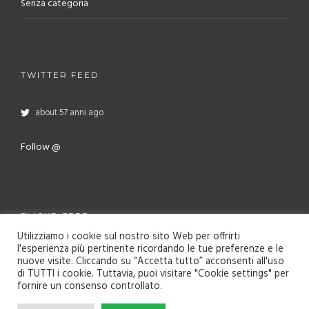
Senza categoria
TWITTER FEED
about 57 anni ago
Follow @
FLICKR FEED
Utilizziamo i cookie sul nostro sito Web per offrirti
l'esperienza più pertinente ricordando le tue preferenze e le
nuove visite. Cliccando su “Accetta tutto” acconsenti all'uso
di TUTTI i cookie. Tuttavia, puoi visitare "Cookie settings" per
fornire un consenso controllato.
Azienda agricola
Bosco delle Campanelle
| Famiglia Peruzzi | via
Puccini 42 - 21010 Buguggiate (VARESE) P.IVA: 03173420120 | Made