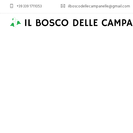
+39 339 1711053
ilboscodellecampanelle@gmail.com