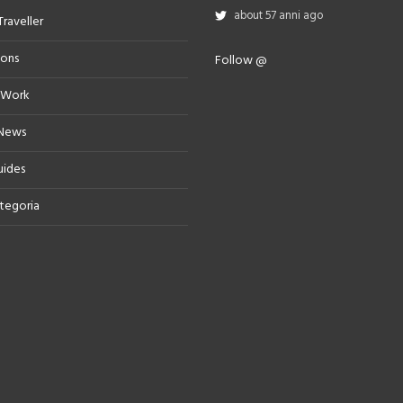
about 57 anni ago
Traveller
ions
Follow @
 Work
 News
uides
tegoria