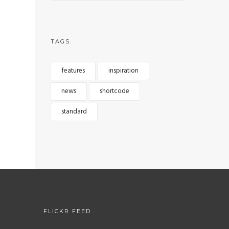
TAGS
features
inspiration
news
shortcode
standard
FLICKR FEED