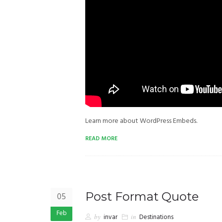
Learn more about WordPress Embeds.
READ MORE
Post Format Quote
05
Feb
by
invar
in
Destinations