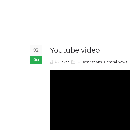
Youtube video
02
Giu
by
invar
in
Destinations
,
General News