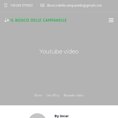
+39 339 1711053
ilboscodellecampanelle@gmail.com
HOME
AZIENDA AGRICOLA
Youtube video
AGRITURISMO
SPORT E TEMPO LIBERO
ALLOGGIO
VIENI A TROVARCI
Home
Our Blog
Youtube video
By
invar