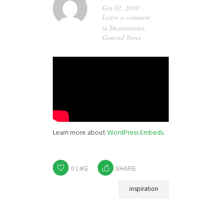
Giu 02, 2010
Leave a comment
in
Destinations
,
General News
Learn more about
WordPress Embeds
.
0
LIKE
SHARE
inspiration