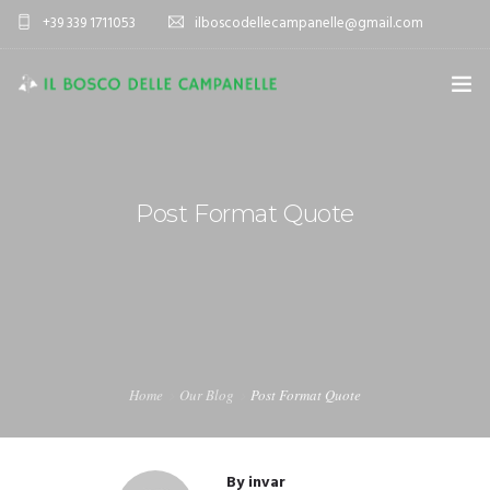
+39 339 1711053
ilboscodellecampanelle@gmail.com
HOME
AZIENDA AGRICOLA
Post Format Quote
AGRITURISMO
SPORT E TEMPO LIBERO
ALLOGGIO
VIENI A TROVARCI
Home
Our Blog
Post Format Quote
By
invar