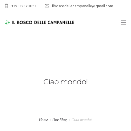
+39 339 1711053
ilboscodellecampanelle@gmail.com
HOME
AZIENDA AGRICOLA
AGRITURISMO
SPORT E TEMPO LIBERO
Ciao mondo!
ALLOGGIO
VIENI A TROVARCI
Home
Our Blog
Ciao mondo!