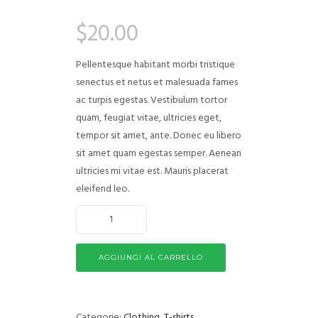
Valutato
2
4.50
su 5
$
20.00
su base
di
recensioni
Pellentesque habitant morbi tristique
senectus et netus et malesuada fames
ac turpis egestas. Vestibulum tortor
quam, feugiat vitae, ultricies eget,
tempor sit amet, ante. Donec eu libero
sit amet quam egestas semper. Aenean
ultricies mi vitae est. Mauris placerat
eleifend leo.
AGGIUNGI AL CARRELLO
Categorie:
Clothing
,
T-shirts