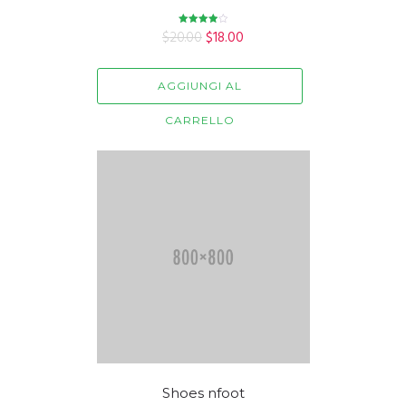
$
20.00
Valutato
$
18.00
4.00
su 5
AGGIUNGI AL
CARRELLO
Shoes nfoot