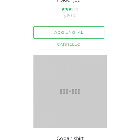
Valutato
$
35.00
3.00
su 5
AGGIUNGI AL
CARRELLO
Coban shirt