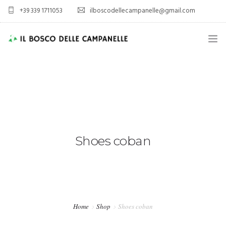
+39 339 1711053
ilboscodellecampanelle@gmail.com
HOME
AZIENDA AGRICOLA
AGRITURISMO
SPORT E TEMPO LIBERO
Shoes coban
ALLOGGIO
VIENI A TROVARCI
Home
Shop
Shoes coban