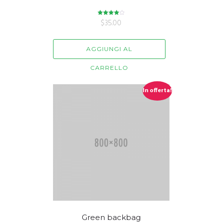
Valutato
$
35.00
4.00
su 5
AGGIUNGI AL
CARRELLO
In offerta!
Green backbag