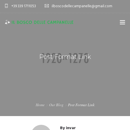
+39 339 1711053
ilboscodellecampanelle@gmail.com
HOME
AZIENDA AGRICOLA
Post Format Link
AGRITURISMO
SPORT E TEMPO LIBERO
ALLOGGIO
VIENI A TROVARCI
Home
Our Blog
Post Format Link
By
invar