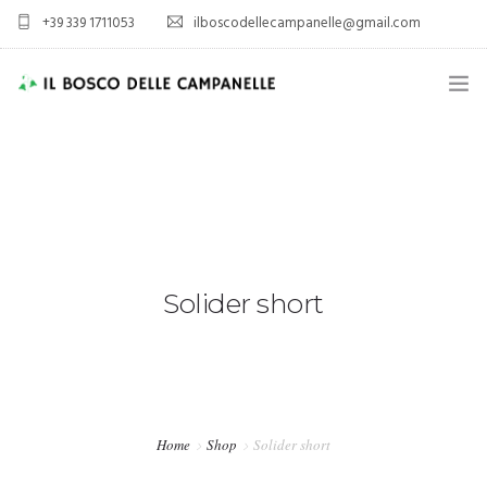
+39 339 1711053
ilboscodellecampanelle@gmail.com
HOME
AZIENDA AGRICOLA
AGRITURISMO
SPORT E TEMPO LIBERO
Solider short
ALLOGGIO
VIENI A TROVARCI
Home
Shop
Solider short