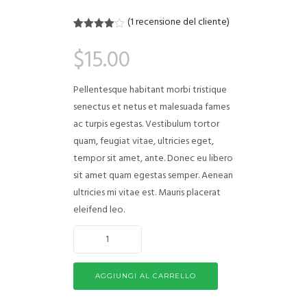
(
1
recensione del cliente)
Valutato
1
4.00
su
$
15.00
5 su
base di
recensioni
Pellentesque habitant morbi tristique
senectus et netus et malesuada fames
ac turpis egestas. Vestibulum tortor
quam, feugiat vitae, ultricies eget,
tempor sit amet, ante. Donec eu libero
sit amet quam egestas semper. Aenean
ultricies mi vitae est. Mauris placerat
eleifend leo.
AGGIUNGI AL CARRELLO