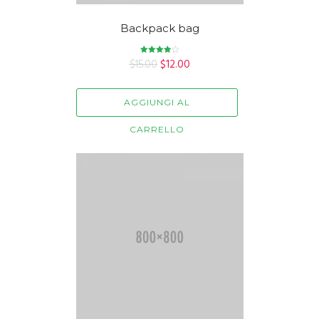
Backpack bag
$
15.00
Valutato
$
12.00
4.00
su 5
AGGIUNGI AL
CARRELLO