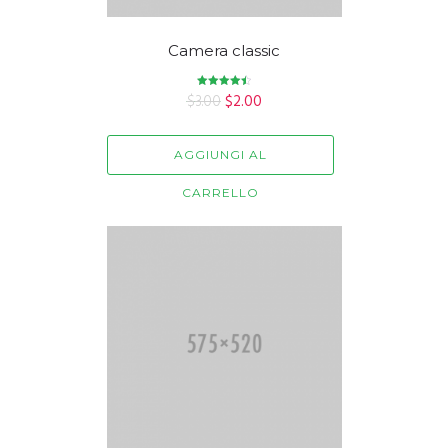
Camera classic
$
3.00
Valutato
$
2.00
4.50
su 5
AGGIUNGI AL
CARRELLO