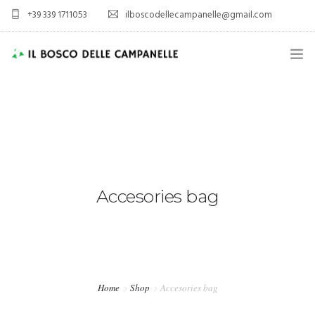
+39 339 1711053
ilboscodellecampanelle@gmail.com
HOME
AZIENDA AGRICOLA
AGRITURISMO
SPORT E TEMPO LIBERO
Accesories bag
ALLOGGIO
VIENI A TROVARCI
Home
Shop
Accesories bag