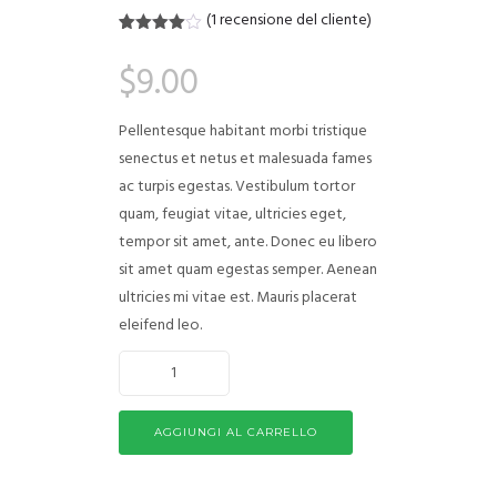
(
1
recensione del cliente)
Valutato
1
4.00
su
$
9.00
5 su
base di
recensioni
Pellentesque habitant morbi tristique
senectus et netus et malesuada fames
ac turpis egestas. Vestibulum tortor
quam, feugiat vitae, ultricies eget,
tempor sit amet, ante. Donec eu libero
sit amet quam egestas semper. Aenean
ultricies mi vitae est. Mauris placerat
eleifend leo.
AGGIUNGI AL CARRELLO