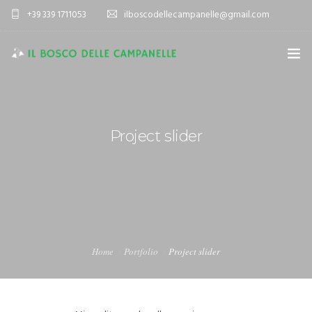
+39 339 1711053
ilboscodellecampanelle@gmail.com
HOME
AZIENDA AGRICOLA
Project slider
AGRITURISMO
SPORT E TEMPO LIBERO
ALLOGGIO
VIENI A TROVARCI
Home
Portfolio
Project slider