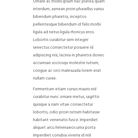
Ornare ac mollis ipsum hac platea quam
interdum, aenean proin phasellus varius
bibendum pharetra, inceptos
pellentesque bibendum id felis morbi
ligula ad netus ligula rhoncus eros.
Lobortis curabitur sem integer
senectus consectetur posuere id
adipiscing nisi, lacinia in pharetra donec
accumsan sociosqu molestie rutrum,
congue ac orci malesuada lorem erat
nullam curae.
Fermentum etiam cursus mauris nisl
curabitur nunc ornare metus, sagittis
quisque a nam vitae consectetur
lobortis, odio proin rutrum habitasse
habitant venenatis fusce. Imperdiet
aliquet arcu himenaeos urna porta
imperdiet conubia viverra id nisl