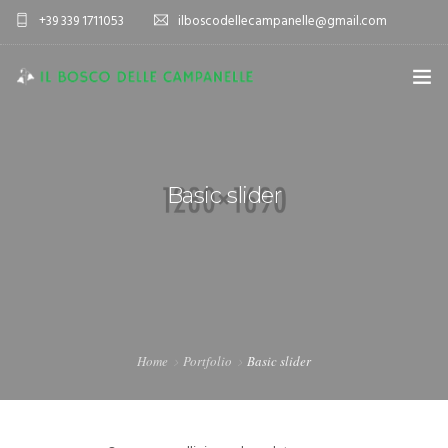
+39 339 1711053
ilboscodellecampanelle@gmail.com
HOME
AZIENDA AGRICOLA
Basic slider
AGRITURISMO
SPORT E TEMPO LIBERO
ALLOGGIO
VIENI A TROVARCI
Home
Portfolio
Basic slider